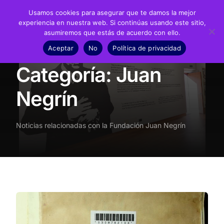
Usamos cookies para asegurar que te damos la mejor
experiencia en nuestra web. Si continúas usando este sitio,
asumiremos que estás de acuerdo con ello.
Fundación
Aceptar
No
Política de privacidad
Inicio
Noticias
Juan Negrín
Juan Negrín
Categoría:
Juan
Recursos
Negrín
Noticias
Noticias relacionadas con la Fundación Juan Negrín
Material didáctico
Transparencia