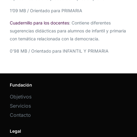
1’09 MB / Orientado para PRIMARIA
Cuadernillo para los docentes
:
Contiene diferentes
sugerencias didácticas para alumnos de infantil y primaria
con temática relacionada con la democracia.
0’98 MB / Orientado para INFANTIL Y PRIMARIA
Fundación
Objetivos
Servicios
Contacto
Legal