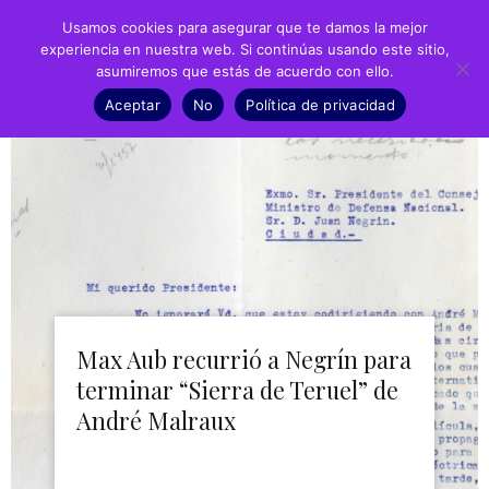
Usamos cookies para asegurar que te damos la mejor
experiencia en nuestra web. Si continúas usando este sitio,
asumiremos que estás de acuerdo con ello.
Fundación
Aceptar
No
Política de privacidad
Juan Negrín
Recursos
Noticias
Material didáctico
Transparencia
Max Aub recurrió a Negrín para
terminar “Sierra de Teruel” de
André Malraux