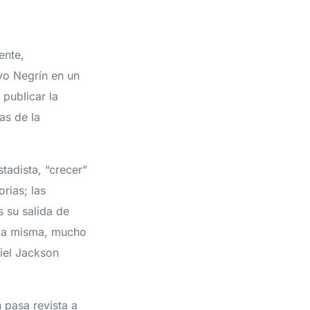
ente,
ivo Negrín en un
 publicar la
as de la
tadista, “crecer”
rias; las
 su salida de
lla misma, mucho
iel Jackson
n pasa revista a