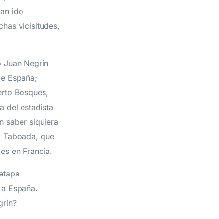
han ido
has vicisitudes,
go Juan Negrín
de España;
erto Bosques,
a del estadista
n saber siquiera
z Taboada, que
les en Francia.
 etapa
 a España.
grín?