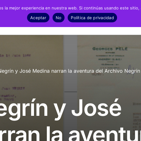
 la mejor experiencia en nuestra web. Si continúas usando este sitio,
Negrín
Recursos
Noticias
Material
Aceptar
No
Política de privacidad
fía
Archivos
Exposic
biografía
Biblioteca
Infantil 
grín y José Medina narran la aventura del Archivo Negrín 
grafía
Catálogo
ESO y Ba
Recursos Audiovisuales
Present
grín y José
Presencia en prensa
Dossieres de prensa
ran la aventu
Fotonoticias