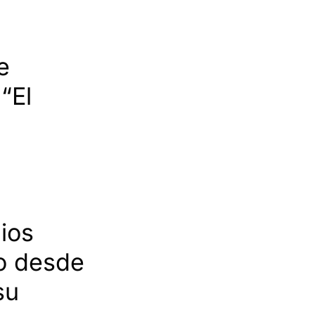
e
“El
ios
do desde
su