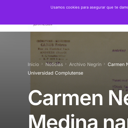
Usamos cookies para asegurar que te damos
Fundación
Juan 
Presidente
Biogra
Presidenta de Honor
Crono
Inicio
Noticias
Archivo Negrín
Carmen Ne
Patronato y Consejo
Biblio
Universidad Complutense
Objetivos
Carmen Ne
Servicios
Medina nar