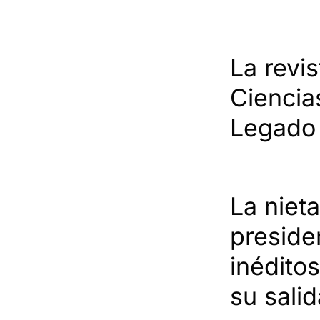
La revi
Ciencia
Legado 
La nieta
preside
inédito
su sali