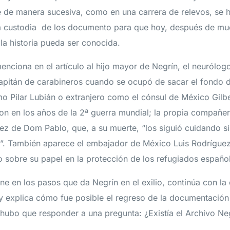
 de manera sucesiva, como en una carrera de relevos, se 
a custodia de los documento para que hoy, después de muc
 la historia pueda ser conocida.
menciona en el artículo al hijo mayor de Negrín, el neurólo
capitán de carabineros cuando se ocupó de sacar el fondo 
o Pilar Lubián o extranjero como el cónsul de México Gilb
on en los años de la 2ª guerra mundial; la propia compañer
pez de Dom Pablo, que, a su muerte, “los siguió cuidando si
l”. También aparece el embajador de México Luis Rodrígue
bro sobre su papel en la protección de los refugiados españo
ene en los pasos que da Negrín en el exilio, continúa con la
 explica cómo fue posible el regreso de la documentación
hubo que responder a una pregunta: ¿Existía el Archivo Ne