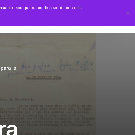
 asumiremos que estás de acuerdo con ello.
 didáctico
Transparencia
ión Juan Negrín UN CANARIO EN LA HISTORIA
Información sobre transparencia
y Primaria
Información institucional
para la
chillerato
Información sobre la organización
aciones alumnado prácticas ULPGC
Información económico-financiera
Contratos y convenios
Ayudas y subvenciones
ra
Políticas y códigos éticos
Memorias