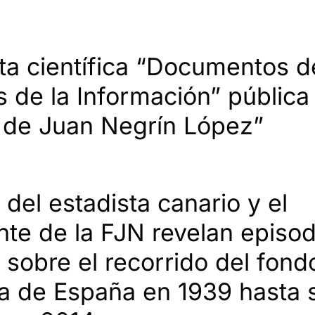
sta científica “Documentos d
s de la Información” pública 
de Juan Negrín López”
 del estadista canario y el
nte de la FJN revelan episod
s sobre el recorrido del fon
da de España en 1939 hasta 