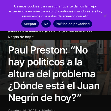
Usamos cookies para asegurar que te damos la mejor
experiencia en nuestra web. Si continúas usando este sitio,
asumiremos que estás de acuerdo con ello.
Fundación
Aceptar
No
Política de privacidad
Inicio
Noticias
Noticias
Paul Preston: “No hay
Juan Negrín
políticos a la altura del problema ¿Dónde está el Juan
Negrín de hoy?”
Recursos
Paul Preston: “No
Noticias
hay políticos a la
Material didáctico
altura del problema
Transparencia
¿Dónde está el Juan
Negrín de hoy?”
Octubre 14, 2025
Noticias