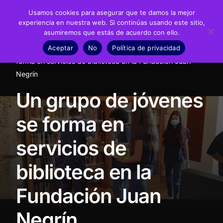
Usamos cookies para asegurar que te damos la mejor
experiencia en nuestra web. Si continúas usando este sitio,
asumiremos que estás de acuerdo con ello.
Fundación
Aceptar
No
Política de privacidad
Inicio
Noticias
Fundación
Un grupo de jóvenes se
Juan Negrín
forma en servicios de biblioteca en la Fundación Juan
Negrín
Recursos
Un grupo de jóvenes
Noticias
se forma en
Material didáctico
servicios de
Transparencia
biblioteca en la
Fundación Juan
Negrín