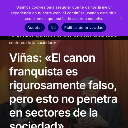
Usamos cookies para asegurar que te damos la mejor
experiencia en nuestra web. Si continúas usando este sitio,
asumiremos que estás de acuerdo con ello.
Fundación
Aceptar
No
Política de privacidad
Inicio
Noticias
Conferencias
Viñas: «El canon
Juan Negrín
franquista es rigurosamente falso, pero esto no penetra en
sectores de la sociedad»
Recursos
Viñas: «El canon
Noticias
franquista es
Material didáctico
rigurosamente falso,
Transparencia
pero esto no penetra
en sectores de la
sociedad»