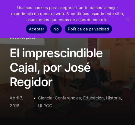
Usamos cookies para asegurar que te damos la mejor
experiencia en nuestra web. Si continúas usando este sitio,
asumiremos que estás de acuerdo con ello.
Fundación
Aceptar
No
Política de privacidad
Inicio
Noticias
Ciencia
El imprescindible Cajal, por
Juan Negrín
José Regidor
El imprescindible
Recursos
Cajal, por José
Noticias
Regidor
Material didáctico
Transparencia
Abril 7,
Ciencia
,
Conferencias
,
Educación
,
Historia
,
2018
ULPGC