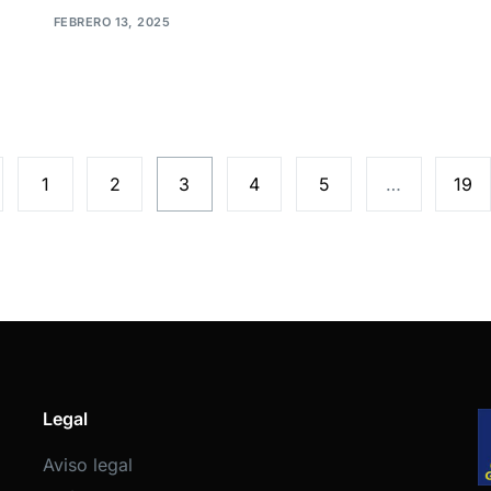
FEBRERO 13, 2025
1
2
3
4
5
…
19
Legal
Aviso legal