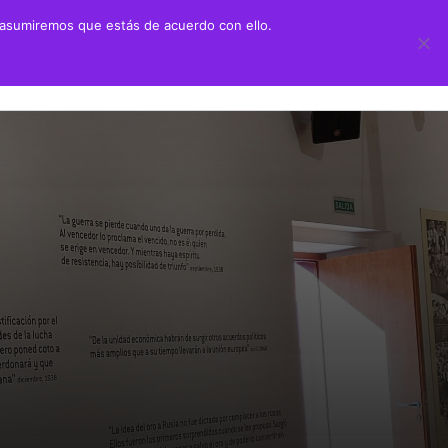
 asumiremos que estás de acuerdo con ello.
 didáctico
Transparencia
ión Juan Negrín UN CANARIO EN LA HISTORIA
Información sobre transparencia
y Primaria
Información institucional
chillerato
Información sobre la organización
aciones alumnado prácticas ULPGC
Información económico-financiera
Contratos y convenios
Ayudas y subvenciones
Políticas y códigos éticos
Memorias