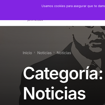
Usamos cookies para asegurar que te damos
Fundación
Juan 
Presidente
Biogra
Presidenta de Honor
Crono
Inicio
Noticias
Noticias
Patronato y Consejo
Biblio
Categoría:
Objetivos
Servicios
Noticias