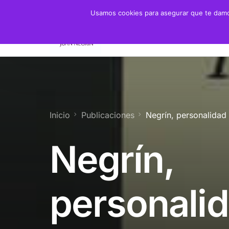
Usamos cookies para asegurar que te damos
Fundación
Juan 
Presidente
Biogra
Presidenta de Honor
Crono
Inicio
Publicaciones
Negrín, personalidad
Patronato y Consejo
Biblio
Negrín,
Objetivos
Servicios
personali