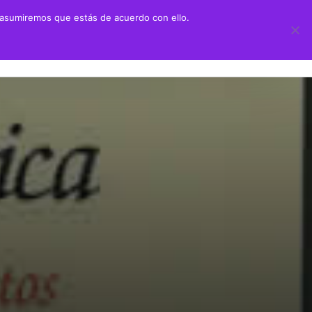
 asumiremos que estás de acuerdo con ello.
 didáctico
Transparencia
ión Juan Negrín UN CANARIO EN LA HISTORIA
Información sobre transparencia
y Primaria
Información institucional
chillerato
Información sobre la organización
aciones alumnado prácticas ULPGC
Información económico-financiera
Contratos y convenios
Ayudas y subvenciones
Políticas y códigos éticos
Memorias