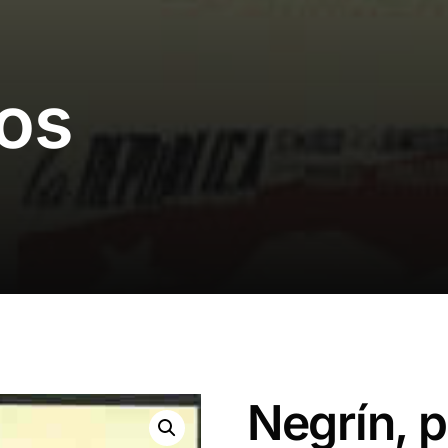
os
Negrín, 