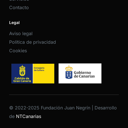
Contacto
Legal
Aviso legal
Política de privacidad
Cookies
© 2022-2025 Fundación Juan Negrín | Desarrollo
de
NTCanarias