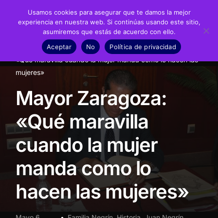
Usamos cookies para asegurar que te damos la mejor
experiencia en nuestra web. Si continúas usando este sitio,
asumiremos que estás de acuerdo con ello.
Fundación
Aceptar
No
Política de privacidad
Inicio
Noticias
Familia Negrín
Mayor Zaragoza:
Juan Negrín
«Qué maravilla cuando la mujer manda como lo hacen las
mujeres»
Recursos
Mayor Zaragoza:
Noticias
«Qué maravilla
Material didáctico
cuando la mujer
Transparencia
manda como lo
hacen las mujeres»
Mayo 6,
Familia Negrín
,
Historia
,
Juan Negrín
,