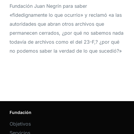
Fundación Juan Negrín para saber
«fidedignamente lo que ocurrio» y reclamó «a las
autoridades que abran otros archivos que
permanecen cerrados, ¿por qué no sabemos nada
todavía de archivos como el del 23-F,? ¿por qué
no podemos saber la verdad de lo que sucedió?»
Fundación
Objetivos
Servicios