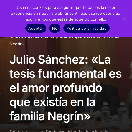
Usamos cookies para asegurar que te damos la mejor
experiencia en nuestra web. Si continúas usando este sitio,
asumiremos que estás de acuerdo con ello.
Fundación
Aceptar
No
Política de privacidad
Inicio
Noticias
Fundación
Julio Sánchez: «La tesis
Juan Negrín
fundamental es el amor profundo que existía en la familia
Negrín»
Recursos
Julio Sánchez: «La
Noticias
tesis fundamental es
Material didáctico
el amor profundo
Transparencia
que existía en la
familia Negrín»
Febrero 4,
Fundación
,
Historia
,
Juan Negrín
,