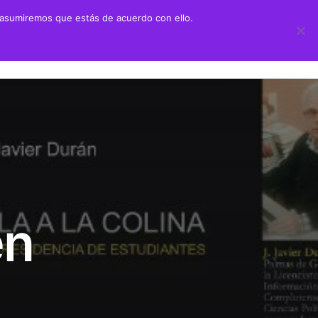
 asumiremos que estás de acuerdo con ello.
 didáctico
Transparencia
ión Juan Negrín UN CANARIO EN LA HISTORIA
Información sobre transparencia
y Primaria
Información institucional
chillerato
Información sobre la organización
aciones alumnado prácticas ULPGC
Información económico-financiera
en
Contratos y convenios
Ayudas y subvenciones
Políticas y códigos éticos
Memorias