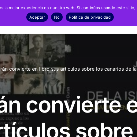
 la mejor experiencia en nuestra web. Si continúas usando este sitio,
Negrín
Recursos
Noticias
Material
Aceptar
No
Política de privacidad
fía
Archivos
Exposic
biografía
Biblioteca
Infantil 
rán convierte en libro sus artículos sobre los canarios de la
grafía
Catálogo
ESO y Ba
Recursos Audiovisuales
Present
án convierte 
Presencia en prensa
Dossieres de prensa
rtículos sobre
Fotonoticias