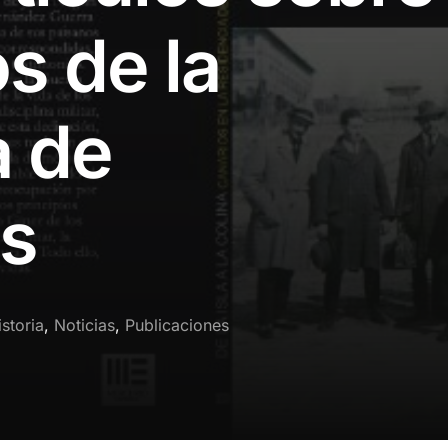
s de la
a de
es
istoria
,
Noticias
,
Publicaciones