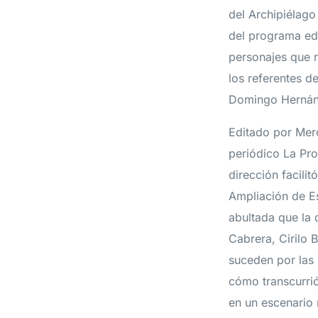
del Archipiélago
del programa edu
personajes que re
los referentes d
Domingo Hernánd
Editado por Merc
periódico La Pro
dirección facilit
Ampliación de Es
abultada que la 
Cabrera, Cirilo 
suceden por las 
cómo transcurrió
en un escenario