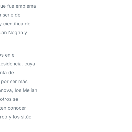
 que fue emblema
 serie de
 científica de
uan Negrín y
os en el
Residencia, cuya
unta de
 por ser más
anova, los Melian
otros se
iten conocer
rcó y los sitúo