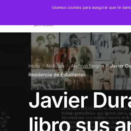
Usamos cookies para asegurar que te damos
Fundación
Juan 
Presidente
Biogra
Presidenta de Honor
Crono
Inicio
Noticias
Archivo Negrín
Javier Du
Patronato y Consejo
Biblio
Residencia de Estudiantes
Objetivos
Javier Dur
Servicios
libro sus a