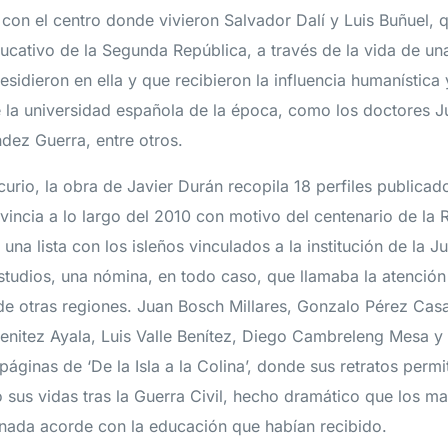
 con el centro donde vivieron Salvador Dalí y Luis Buñuel,
cativo de la Segunda República, a través de la vida de una
sidieron en ella y que recibieron la influencia humanística y
e la universidad española de la época, como los doctores J
ez Guerra, entre otros.
urio, la obra de Javier Durán recopila 18 perfiles publicad
vincia a lo largo del 2010 con motivo del centenario de la 
ó una lista con los isleños vinculados a la institución de la J
tudios, una nómina, en todo caso, que llamaba la atención
de otras regiones. Juan Bosch Millares, Gonzalo Pérez Cas
Benitez Ayala, Luis Valle Benítez, Diego Cambreleng Mesa y 
páginas de ‘De la Isla a la Colina’, donde sus retratos perm
 sus vidas tras la Guerra Civil, hecho dramático que los ma
 nada acorde con la educación que habían recibido.