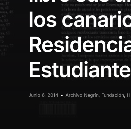
los canario
Residenci
Estudiant
Junio 6, 2014
Archivo Negrín
,
Fundación
,
H