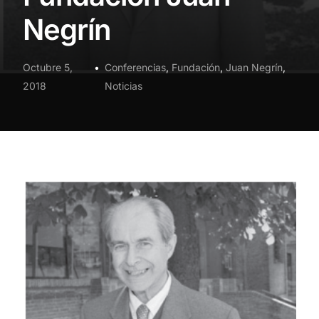
Negrín
Octubre 5,
Conferencias
,
Fundación
,
Juan Negrín
,
2018
Noticias