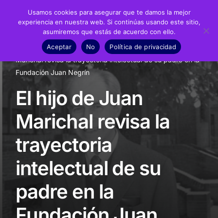
Usamos cookies para asegurar que te damos la mejor
experiencia en nuestra web. Si continúas usando este sitio,
asumiremos que estás de acuerdo con ello.
Fundación
Aceptar
No
Política de privacidad
Inicio
Noticias
Conferencias
El hijo de Juan
Juan Negrín
Marichal revisa la trayectoria intelectual de su padre en la
Fundación Juan Negrín
Recursos
El hijo de Juan
Noticias
Marichal revisa la
Material didáctico
trayectoria
Transparencia
intelectual de su
padre en la
Fundación Juan