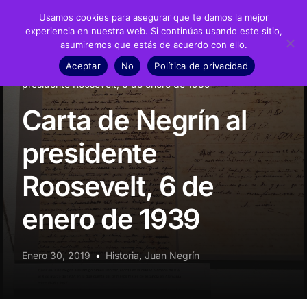
Usamos cookies para asegurar que te damos la mejor
experiencia en nuestra web. Si continúas usando este sitio,
asumiremos que estás de acuerdo con ello.
Fundación
Aceptar
No
Política de privacidad
Inicio
Noticias
Historia
Carta de Negrín al
Juan Negrín
presidente Roosevelt, 6 de enero de 1939
Carta de Negrín al
Recursos
presidente
Noticias
Roosevelt, 6 de
Material didáctico
enero de 1939
Transparencia
Enero 30, 2019
Historia
,
Juan Negrín