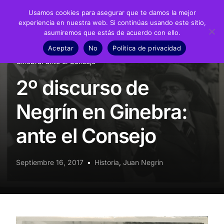
Usamos cookies para asegurar que te damos la mejor
experiencia en nuestra web. Si continúas usando este sitio,
asumiremos que estás de acuerdo con ello.
Fundación
Aceptar
No
Política de privacidad
Inicio
Noticias
Historia
2º discurso de Negrín en
Juan Negrín
Ginebra: ante el Consejo
2º discurso de
Recursos
Negrín en Ginebra:
Noticias
ante el Consejo
Material didáctico
Transparencia
Septiembre 16, 2017
Historia
,
Juan Negrín