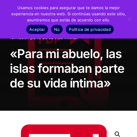
Usamos cookies para asegurar que te damos la mejor
experiencia en nuestra web. Si continúas usando este sitio,
asumiremos que estás de acuerdo con ello.
Fundación
Aceptar
No
Política de privacidad
Inicio
Presencia en prensa
«Para mi abuelo, las islas
Juan Negrín
formaban parte de su vida íntima»
«Para mi abuelo, las
Recursos
islas formaban parte
Noticias
de su vida íntima»
Material didáctico
Transparencia