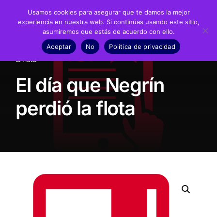
Usamos cookies para asegurar que te damos la mejor
experiencia en nuestra web. Si continúas usando este sitio,
asumiremos que estás de acuerdo con ello.
Fundación
Aceptar
No
Política de privacidad
Inicio
Presencia en prensa
El día que Negrín perdió
Juan Negrín
la flota
El día que Negrín
Recursos
perdió la flota
Noticias
Material didáctico
Transparencia