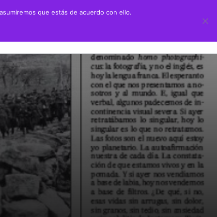
 asumiremos que estás de acuerdo con ello.
 didáctico
Transparencia
ión Juan Negrín UN CANARIO EN LA HISTORIA
Información sobre transparencia
y Primaria
Información institucional
chillerato
Información sobre la organización
aciones alumnado prácticas ULPGC
Información económico-financiera
Contratos y convenios
Ayudas y subvenciones
Políticas y códigos éticos
Memorias