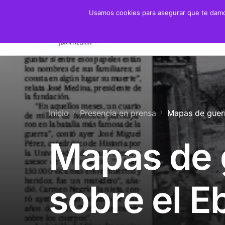
Usamos cookies para asegurar que te damos
Fundación
Juan 
Presidente
Biogra
Presidenta de Honor
Crono
Inicio
Presencia en prensa
Mapas de guerr
Patronato y Consejo
Biblio
Mapas de 
Objetivos
Servicios
sobre el E