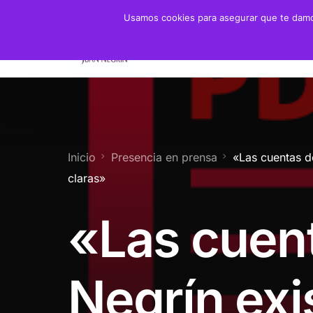
Usamos cookies para asegurar que te damos
Fundación
Juan 
Presidente
Biogra
Presidenta de Honor
Crono
Inicio
Presencia en prensa
«Las cuentas d
Patronato y Consejo
Biblio
claras»
Objetivos
«Las cuen
Servicios
Negrín exi