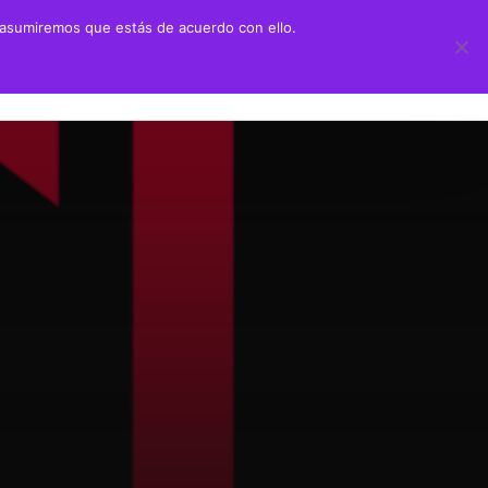
 asumiremos que estás de acuerdo con ello.
 didáctico
Transparencia
ión Juan Negrín UN CANARIO EN LA HISTORIA
Información sobre transparencia
y Primaria
Información institucional
chillerato
Información sobre la organización
aciones alumnado prácticas ULPGC
Información económico-financiera
Contratos y convenios
Ayudas y subvenciones
Políticas y códigos éticos
Memorias