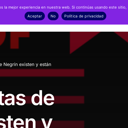
 la mejor experiencia en nuestra web. Si continúas usando este sitio,
Negrín
Recursos
Noticias
Material
Aceptar
No
Política de privacidad
fía
Archivos
Exposic
biografía
Biblioteca
Infantil 
e Negrín existen y están
grafía
Catálogo
ESO y Ba
Recursos Audiovisuales
Present
tas de
Presencia en prensa
Dossieres de prensa
sten y
Fotonoticias