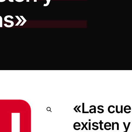
as»
«Las cue
existen y