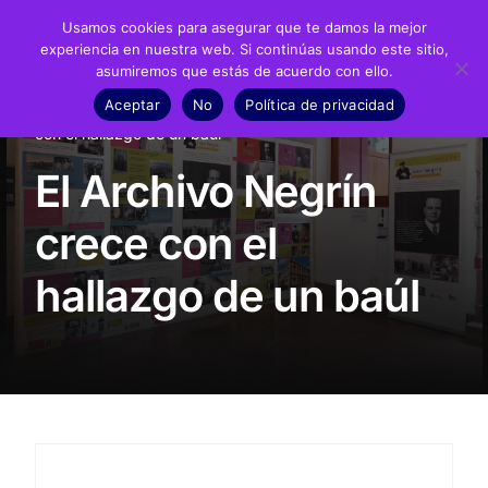
Usamos cookies para asegurar que te damos la mejor
experiencia en nuestra web. Si continúas usando este sitio,
asumiremos que estás de acuerdo con ello.
Fundación
Aceptar
No
Política de privacidad
Inicio
Presencia en prensa
El Archivo Negrín crece
Juan Negrín
con el hallazgo de un baúl
El Archivo Negrín
Recursos
crece con el
Noticias
hallazgo de un baúl
Material didáctico
Transparencia