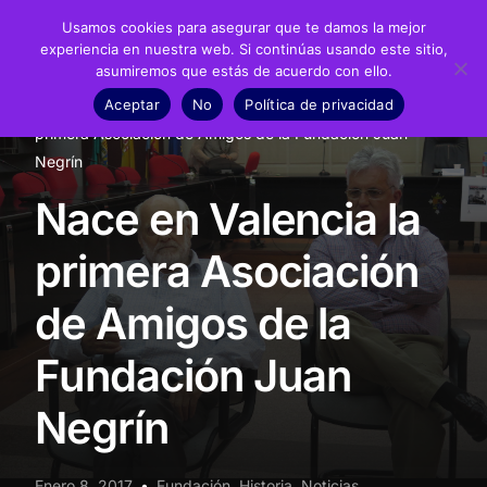
Usamos cookies para asegurar que te damos la mejor
experiencia en nuestra web. Si continúas usando este sitio,
asumiremos que estás de acuerdo con ello.
Fundación
Aceptar
No
Política de privacidad
Inicio
Noticias
Fundación
Nace en Valencia la
Juan Negrín
primera Asociación de Amigos de la Fundación Juan
Negrín
Recursos
Nace en Valencia la
Noticias
primera Asociación
Material didáctico
de Amigos de la
Transparencia
Fundación Juan
Negrín
Enero 8, 2017
Fundación
,
Historia
,
Noticias