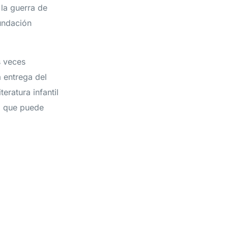
 la guerra de
undación
s veces
a entrega del
eratura infantil
n, que puede