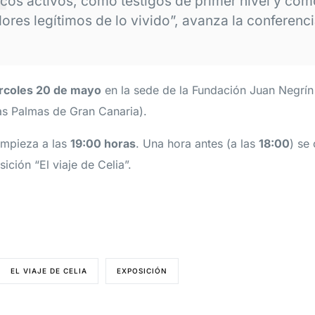
icos activos, como testigos de primer nivel y com
ores legítimos de lo vivido”, avanza la conferenci
rcoles 20 de mayo
en la sede de la Fundación Juan Negrín
as Palmas de Gran Canaria).
empieza a las
19:00 horas
. Una hora antes (a las
18:00
) se 
ición “El viaje de Celia”.
EL VIAJE DE CELIA
EXPOSICIÓN