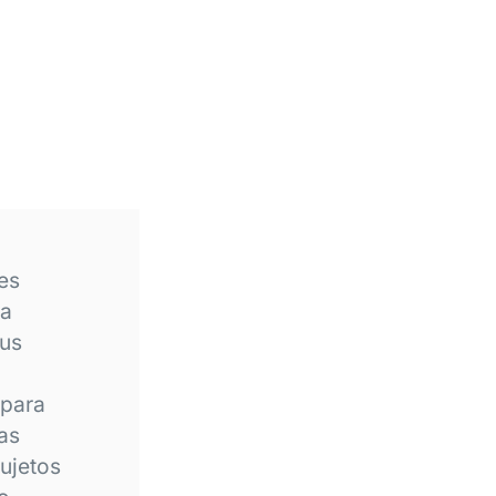
res
la
sus
 para
as
ujetos