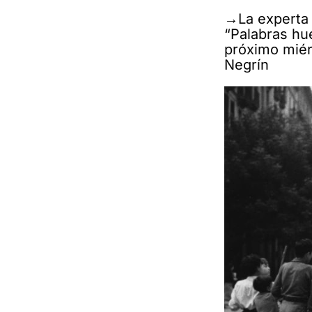
→La experta e
“Palabras hué
próximo miér
Negrín