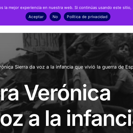
 la mejor experiencia en nuestra web. Si continúas usando este sitio,
Negrín
Recursos
Noticias
Material
Aceptar
No
Política de privacidad
fía
Archivos
Exposic
biografía
Biblioteca
Infantil 
ónica Sierra da voz a la infancia que vivió la guerra de Es
grafía
Catálogo
ESO y Ba
ra Verónica
Recursos Audiovisuales
Present
Presencia en prensa
oz a la infanc
Dossieres de prensa
Fotonoticias