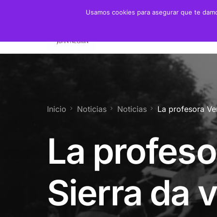
Usamos cookies para asegurar que te damos
Fundación
Juan 
Presidente
Biogra
Presidenta de Honor
Crono
Inicio
Noticias
Noticias
La profesora Ver
Patronato y Consejo
Biblio
La profeso
Objetivos
Servicios
Sierra da v