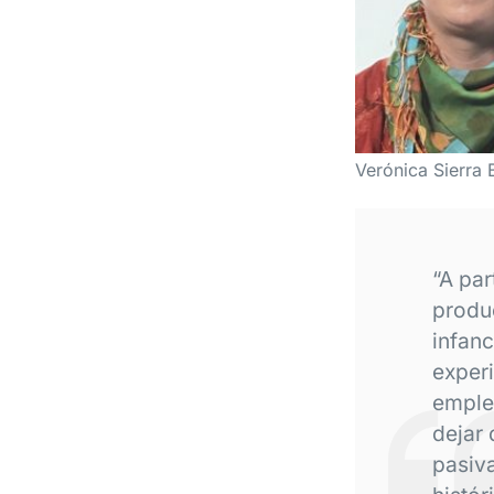
Verónica Sierra 
“A par
produ
infanc
exper
emplea
dejar 
pasiva