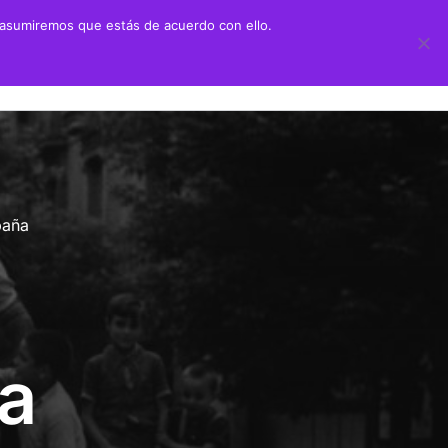
 asumiremos que estás de acuerdo con ello.
 didáctico
Transparencia
ión Juan Negrín UN CANARIO EN LA HISTORIA
Información sobre transparencia
y Primaria
Información institucional
paña
chillerato
Información sobre la organización
aciones alumnado prácticas ULPGC
Información económico-financiera
Contratos y convenios
ia
Ayudas y subvenciones
Políticas y códigos éticos
Memorias