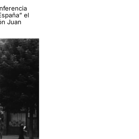
nferencia
España” el
ón Juan