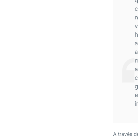
c
n
v
h
a
a
m
a
c
g
e
i
A través d