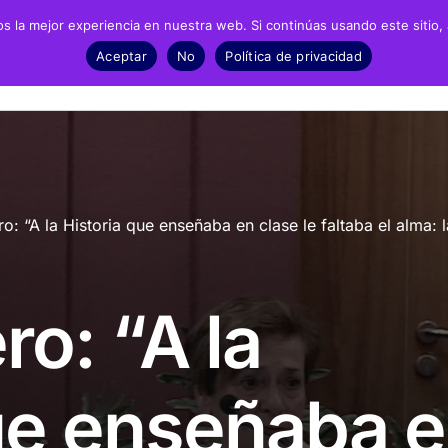
 la mejor experiencia en nuestra web. Si continúas usando este sitio,
Negrín
Recursos
Noticias
Material
Aceptar
No
Política de privacidad
fía
Archivos
Exposic
biografía
Biblioteca
Infantil 
o: “A la Historia que enseñaba en clase le faltaba el alma: 
grafía
Catálogo
ESO y Ba
Recursos Audiovisuales
Present
ro: “A la
Presencia en prensa
Dossieres de prensa
ue enseñaba 
Fotonoticias