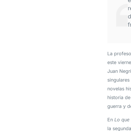
r
d
f
La profeso
este viern
Juan Negrí
singulares
novelas his
historia de
guerra y d
En
Lo que
la segunda