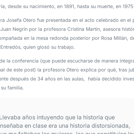
ía, desde su nacimiento, en 1891, hasta su muerte, en 197
ra Josefa Otero fue presentada en el acto celebrado en el p
Juan Negrín por la profesora Cristina Martín, asesora histór
mpañada en la mesa redonda posterior por Rosa Millán, de
Entredós, quien glosó su trabajo.
 de la conferencia (que puede escucharse de manera íntegra
nal de este post) la profesora Otero explica por qué, tras ju
te después de 34 años en las aulas, había decidido invest
 su familia.
Llevaba años intuyendo que la historia que
nseñaba en clase era una historia distorsionada,
ue me faltaban las mujeres, las que constituían lo