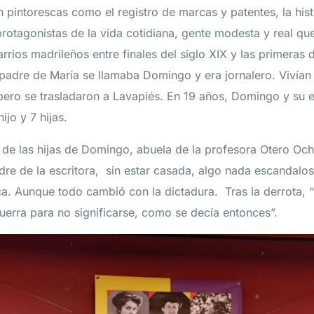
n pintorescas como el registro de marcas y patentes, la his
protagonistas de la vida cotidiana, gente modesta y real qu
arrios madrileños entre finales del siglo XIX y las primeras
 padre de María se llamaba Domingo y era jornalero. Vivían
ero se trasladaron a Lavapiés. En 19 años, Domingo y su 
hijo y 7 hijas.
 de las hijas de Domingo, abuela de la profesora Otero Och
adre de la escritora, sin estar casada, algo nada escandalo
ca. Aunque todo cambió con la dictadura. Tras la derrota, 
uerra para no significarse, como se decía entonces”.