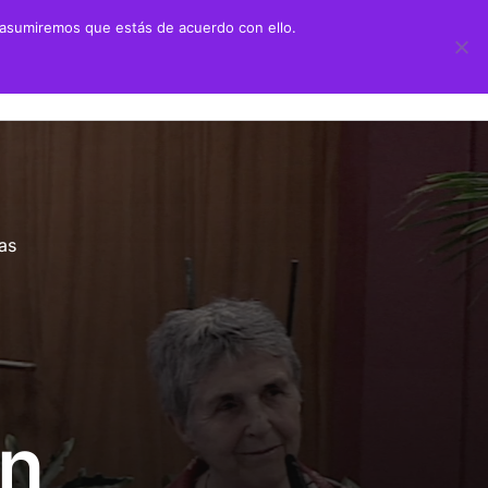
 asumiremos que estás de acuerdo con ello.
 didáctico
Transparencia
ión Juan Negrín UN CANARIO EN LA HISTORIA
Información sobre transparencia
y Primaria
Información institucional
las
chillerato
Información sobre la organización
aciones alumnado prácticas ULPGC
Información económico-financiera
Contratos y convenios
Ayudas y subvenciones
en
Políticas y códigos éticos
Memorias