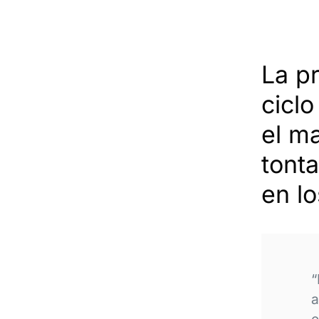
La pr
cicl
el ma
tonta
en l
“
a
e