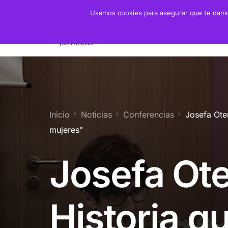
Usamos cookies para asegurar que te damos
Fundación
Juan 
Presidente
Biogra
Presidenta de Honor
Crono
Inicio
Noticias
Conferencias
Josefa Oter
Patronato y Consejo
Biblio
mujeres”
Objetivos
Josefa Ote
Servicios
Historia q