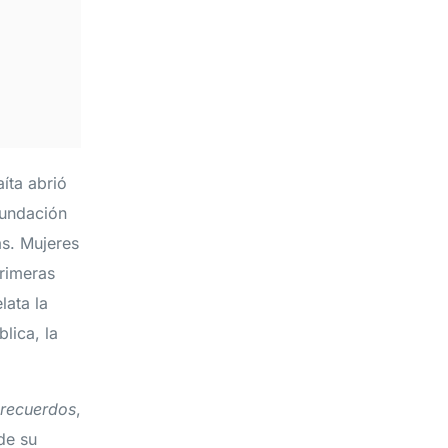
íta abrió
Fundación
as. Mujeres
primeras
lata la
lica, la
 recuerdos
,
de su