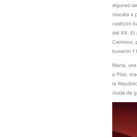
algunas ta
rescata a 
castizos b
del XX. El
Caminos, p
tuvieron 1 
María, una
a Pilar, m
la Repúbli
viuda de g