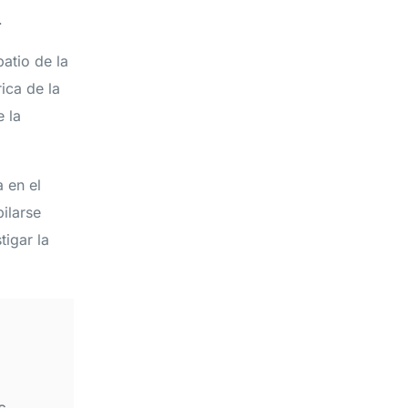
5.
atio de la
ica de la
 la
 en el
bilarse
igar la
s