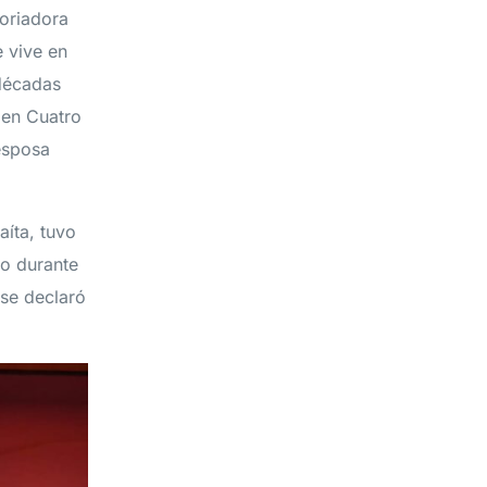
toriadora
e vive en
 décadas
 en Cuatro
esposa
aíta, tuvo
so durante
“se declaró