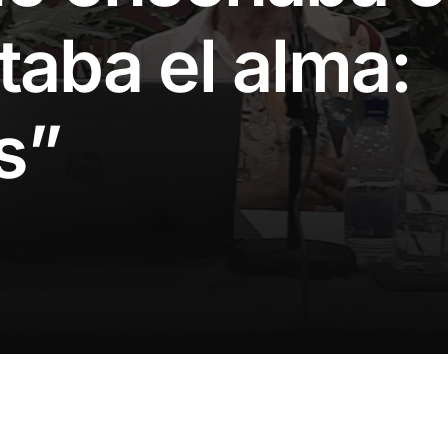
ltaba el alma:
s”