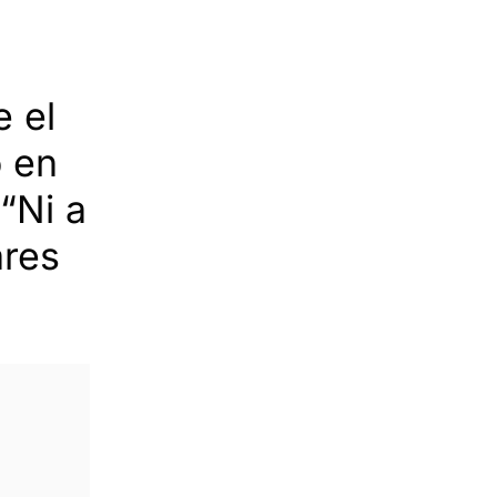
e el
o en
“Ni a
ares