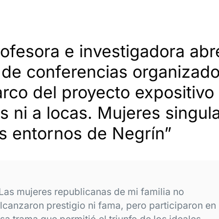
ofesora e investigadora abr
o de conferencias organizad
rco del proyecto expositivo 
s ni a locas. Mujeres singul
os entornos de Negrín”
Las mujeres republicanas de mi familia no
lcanzaron prestigio ni fama, pero participaron en
sa trama que permitió el triunfo de los ideales