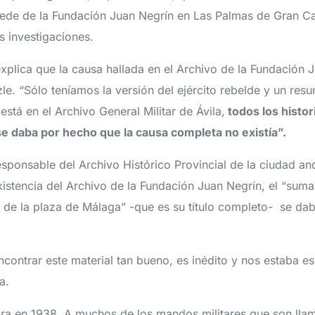
sede de la Fundación Juan Negrín en Las Palmas de Gran Ca
s investigaciones.
explica que la causa hallada en el Archivo de la Fundación 
le. “Sólo teníamos la versión del ejército rebelde y un res
está en el Archivo General Militar de Ávila,
todos los histor
e daba por hecho que la causa completa no existía”.
sponsable del Archivo Histórico Provincial de la ciudad an
xistencia del Archivo de la Fundación Juan Negrín, el “suma
 de la plaza de Málaga” -que es su título completo- se da
ncontrar este material tan bueno, es inédito y nos estaba e
a.
ebra en 1938. A muchos de los mandos militares que son lla