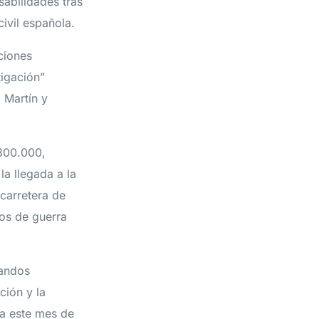
sabilidades tras
ivil española.
aciones
tigación”
 Martín y
 300.000,
la llegada a la
 carretera de
cos de guerra
mandos
ción y la
ta este mes de