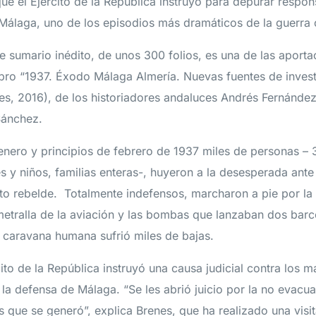
que el Ejército de la República instruyó para depurar respon
álaga, uno de los episodios más dramáticos de la guerra c
ste sumario inédito, de unos 300 folios, es una de las aport
libro “1937. Éxodo Málaga Almería. Nuevas fuentes de inves
nes, 2016), de los historiadores andaluces Andrés Fernández
Sánchez.
 enero y principios de febrero de 1937 miles de personas –
 y niños, familias enteras-, huyeron a la desesperada ante 
ito rebelde. Totalmente indefensos, marcharon a pie por la
metralla de la aviación y las bombas que lanzaban dos bar
 caravana humana sufrió miles de bajas.
cito de la República instruyó una causa judicial contra los 
la defensa de Málaga. “Se les abrió juicio por la no evacua
s que se generó”, explica Brenes, que ha realizado una visi