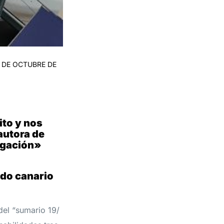
1 DE OCTUBRE DE
ito y nos
autora de
igación»
ndo canario
del “sumario 19/