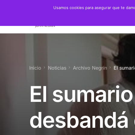
Usamos cookies para asegurar que te damos
Fundación
Juan 
Presidente
Biogra
Presidenta de Honor
Crono
Inicio
Noticias
Archivo Negrín
El sumar
Patronato y Consejo
Biblio
El sumario
Objetivos
Servicios
desbandá 