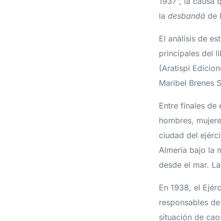
1937”, la causa 
la
desbandá
de M
El análisis de e
principales del 
(Aratispi Edicio
Maribel Brenes 
Entre finales de
hombres, mujeres
ciudad del ejérc
Almería bajo la 
desde el mar. La
En 1938, el Ejér
responsables de 
situación de cao