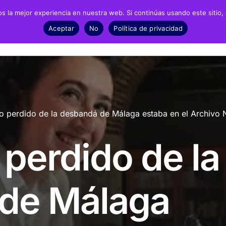
 la mejor experiencia en nuestra web. Si continúas usando este sitio,
Negrín
Recursos
Noticias
Material
Aceptar
No
Política de privacidad
fía
Archivos
Exposic
biografía
Biblioteca
Infantil 
io perdido de la desbandá de Málaga estaba en el Archivo 
grafía
Catálogo
ESO y Ba
 perdido de la
Recursos Audiovisuales
Present
Presencia en prensa
de Málaga
Dossieres de prensa
Fotonoticias