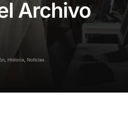
el Archivo
ón
,
Historia
,
Noticias