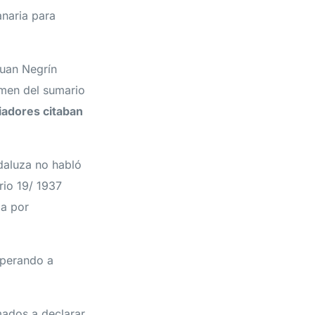
naria para
Juan Negrín
umen del sumario
iadores citaban
daluza no habló
rio 19/ 1937
ba por
sperando a
mados a declarar