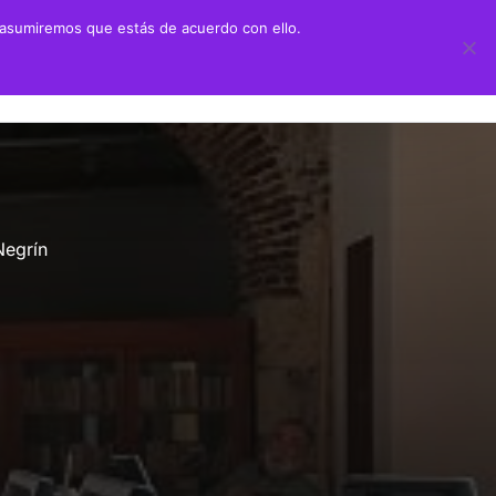
 asumiremos que estás de acuerdo con ello.
 didáctico
Transparencia
ión Juan Negrín UN CANARIO EN LA HISTORIA
Información sobre transparencia
y Primaria
Información institucional
Negrín
chillerato
Información sobre la organización
aciones alumnado prácticas ULPGC
Información económico-financiera
Contratos y convenios
Ayudas y subvenciones
Políticas y códigos éticos
Memorias