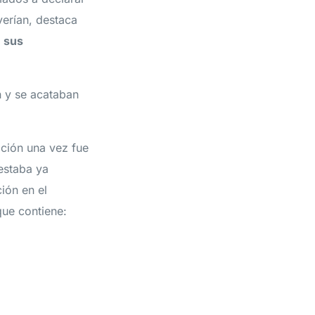
verían, destaca
e sus
n y se acataban
ación una vez fue
 estaba ya
ión en el
que contiene: