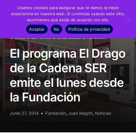
Usamos cookies para asegurar que te damos la mejor
experiencia en nuestra web. Si continúas usando este sitio,
asumiremos que estás de acuerdo con ello.
Fundación
Aceptar
No
Política de privacidad
Inicio
Noticias
Fundación
El programa El Drago de
Juan Negrín
la Cadena SER emite el lunes desde la Fundación
El programa El Drago
Recursos
de la Cadena SER
Noticias
emite el lunes desde
Material didáctico
la Fundación
Transparencia
Junio 27, 2014
Fundación
,
Juan Negrín
,
Noticias