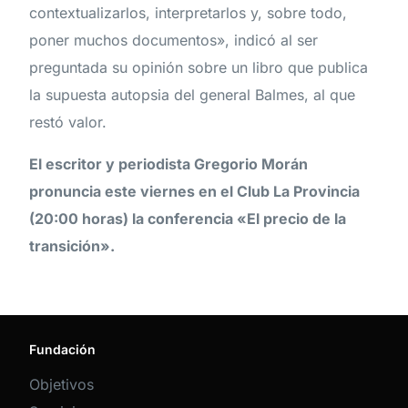
contextualizarlos, interpretarlos y, sobre todo,
poner muchos documentos», indicó al ser
preguntada su opinión sobre un libro que publica
la supuesta autopsia del general Balmes, al que
restó valor.
El escritor y periodista Gregorio Morán
pronuncia este viernes en el Club La Provincia
(20:00 horas) la conferencia «El precio de la
transición».
Fundación
Objetivos