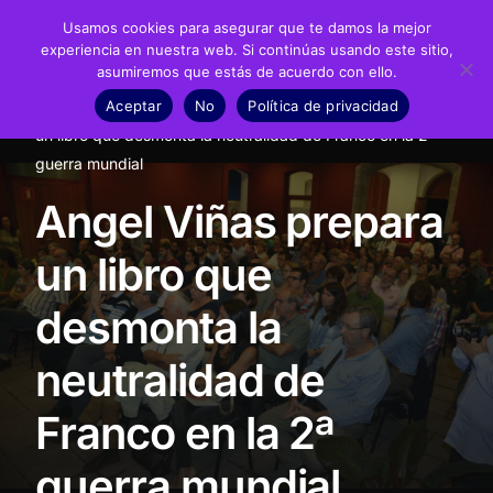
Usamos cookies para asegurar que te damos la mejor
experiencia en nuestra web. Si continúas usando este sitio,
asumiremos que estás de acuerdo con ello.
Fundación
Aceptar
No
Política de privacidad
Inicio
Noticias
Conferencias
Angel Viñas prepara
Juan Negrín
un libro que desmonta la neutralidad de Franco en la 2ª
guerra mundial
Recursos
Angel Viñas prepara
Noticias
un libro que
Material didáctico
desmonta la
Transparencia
neutralidad de
Franco en la 2ª
guerra mundial