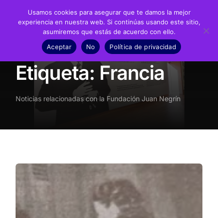
Usamos cookies para asegurar que te damos la mejor
experiencia en nuestra web. Si continúas usando este sitio,
asumiremos que estás de acuerdo con ello.
Fundación
Aceptar
No
Política de privacidad
Inicio
Noticias
Francia
Juan Negrín
Etiqueta:
Francia
Recursos
Noticias relacionadas con la Fundación Juan Negrín
Noticias
Material didáctico
Transparencia