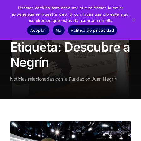
Usamos cookies para asegurar que te damos la mejor
experiencia en nuestra web. Si continúas usando este sitio,
asumiremos que estás de acuerdo con ello.
Fundación
Aceptar
No
Política de privacidad
Inicio
Noticias
Descubre a Negrín
Juan Negrín
Etiqueta:
Descubre a
Recursos
Negrín
Noticias
Noticias relacionadas con la Fundación Juan Negrín
Material didáctico
Transparencia