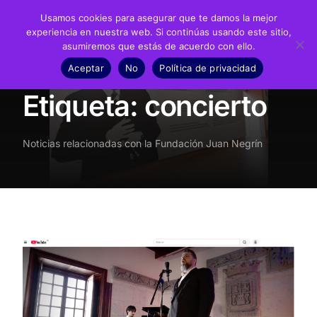
Usamos cookies para asegurar que te damos la mejor
experiencia en nuestra web. Si continúas usando este sitio,
asumiremos que estás de acuerdo con ello.
Fundación
Aceptar
No
Política de privacidad
Inicio
Noticias
concierto
Juan Negrín
Etiqueta:
concierto
Recursos
Noticias relacionadas con la Fundación Juan Negrín
Noticias
Material didáctico
Transparencia