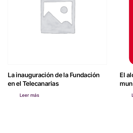
La inauguración de la Fundación
El a
en el Telecanarias
muni
Leer más