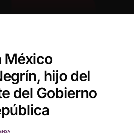
 México
grín, hijo del
te del Gobierno
República
RENSA