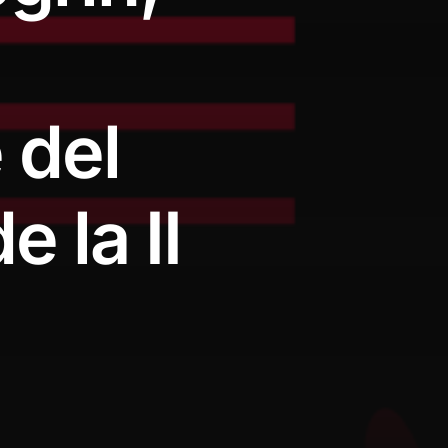
 del
 la II