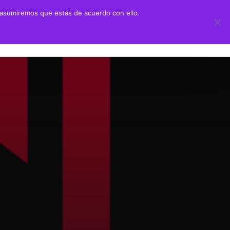
 asumiremos que estás de acuerdo con ello.
 didáctico
Transparencia
ión Juan Negrín UN CANARIO EN LA HISTORIA
Información sobre transparencia
y Primaria
Información institucional
chillerato
Información sobre la organización
aciones alumnado prácticas ULPGC
Información económico-financiera
Contratos y convenios
Ayudas y subvenciones
Políticas y códigos éticos
Memorias