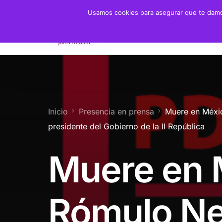
Usamos cookies para asegurar que te damos
Fundación
Juan 
Presidente
Biogra
Presidenta de Honor
Crono
Inicio
Presencia en prensa
Muere en Méxic
Patronato y Consejo
Biblio
presidente del Gobierno de la II República
Objetivos
Muere en 
Servicios
Rómulo Ne