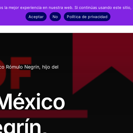
 la mejor experiencia en nuestra web. Si continúas usando este sitio,
Negrín
Recursos
Noticias
Material
Aceptar
No
Política de privacidad
fía
Archivos
Exposic
biografía
Biblioteca
Infantil 
o Rómulo Negrín, hijo del
grafía
Catálogo
ESO y Ba
Recursos Audiovisuales
Present
México
Presencia en prensa
Dossieres de prensa
grín,
Fotonoticias