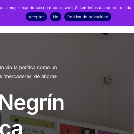
 la mejor experiencia en nuestra web. Si continúas usando este sitio,
Negrín
Recursos
Noticias
Material
Aceptar
No
Política de privacidad
fía
Archivos
Exposic
biografía
Biblioteca
Infantil 
n vio la política como un
grafía
Catálogo
ESO y Ba
cos ‘mercaderes’ de ahora»
Recursos Audiovisuales
Present
Negrín
Presencia en prensa
Dossieres de prensa
ica
Fotonoticias