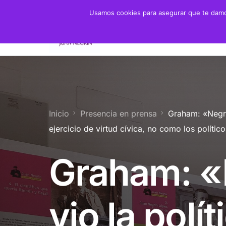
Usamos cookies para asegurar que te damos
Fundación
Juan 
Presidente
Biogra
Presidenta de Honor
Crono
Inicio
Presencia en prensa
Graham: «Negrí
Patronato y Consejo
Biblio
ejercicio de virtud cívica, no como los políti
Objetivos
Graham: «
Servicios
vio la polít