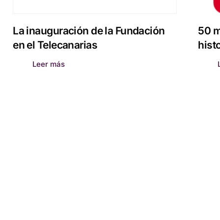
La inauguración de la Fundación
50 m
en el Telecanarias
histo
Leer más