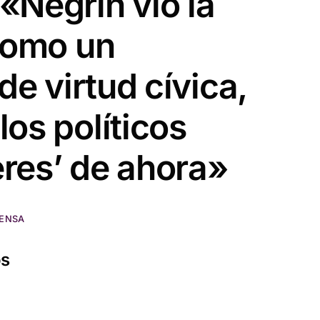
«Negrín vio la
 como un
 de virtud cívica,
os políticos
res’ de ahora»
RENSA
os