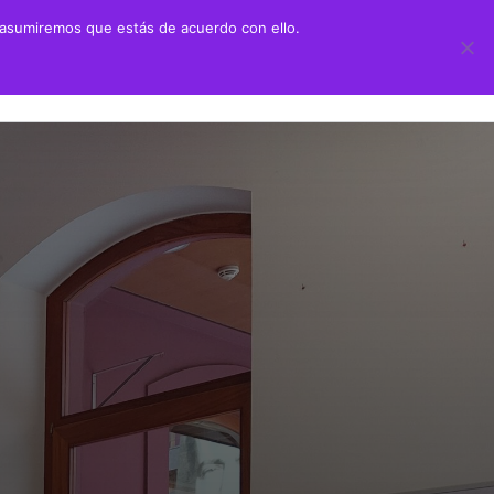
 asumiremos que estás de acuerdo con ello.
 didáctico
Transparencia
ión Juan Negrín UN CANARIO EN LA HISTORIA
Información sobre transparencia
y Primaria
Información institucional
chillerato
Información sobre la organización
aciones alumnado prácticas ULPGC
Información económico-financiera
Contratos y convenios
Ayudas y subvenciones
Políticas y códigos éticos
Memorias