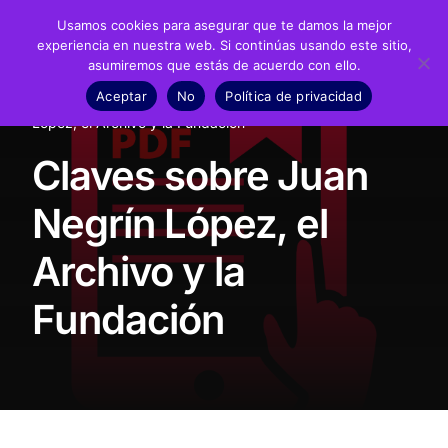
Usamos cookies para asegurar que te damos la mejor
experiencia en nuestra web. Si continúas usando este sitio,
asumiremos que estás de acuerdo con ello.
Fundación
Aceptar
No
Política de privacidad
Inicio
Dossieres de prensa
Claves sobre Juan Negrín
Juan Negrín
López, el Archivo y la Fundación
Claves sobre Juan
Recursos
Negrín López, el
Noticias
Archivo y la
Material didáctico
Fundación
Transparencia