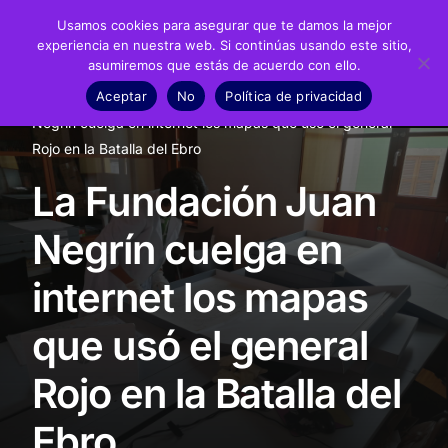
Usamos cookies para asegurar que te damos la mejor
experiencia en nuestra web. Si continúas usando este sitio,
asumiremos que estás de acuerdo con ello.
Fundación
Aceptar
No
Política de privacidad
Inicio
Noticias
Archivo Negrín
La Fundación Juan
Juan Negrín
Negrín cuelga en internet los mapas que usó el general
Rojo en la Batalla del Ebro
Recursos
La Fundación Juan
Noticias
Negrín cuelga en
Material didáctico
internet los mapas
Transparencia
que usó el general
Rojo en la Batalla del
Ebro