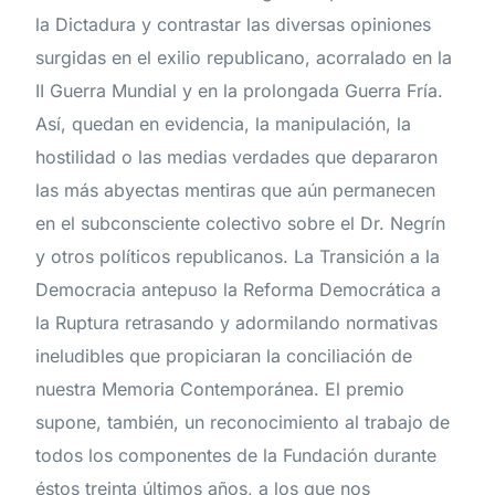
la
Dictadura
y
contrastar
las
diversas
opiniones
surgidas
en
el
exilio
republicano
,
acorralado
en
la
II
Guerra Mundial
y
en
la
prolongada
Guerra
Fría
.
Así
,
quedan
en
evidencia
,
la
manipulación
,
la
hostilidad o
las
medias
verdades
que
depararon
las
más
abyectas
mentiras
que
aún
permanecen
en
el
subconsciente
colectivo
sobre
el
Dr
.
Negrín
y
otros políticos
republicanos
.
La
Transición
a
la
Democracia
antepuso
la
Reforma
Democrática
a
la
Ruptura
retrasando
y
adormilando
normativas
ineludibles
que
propiciaran
la
conciliación
de
nuestra
Memoria
Contemporánea
.
El
premio
supone
,
también
,
un
reconocimiento
al
trabajo
de
todos
los
componentes
de
la
Fundación
durante
éstos
treinta
últimos
años
,
a
los
que
nos