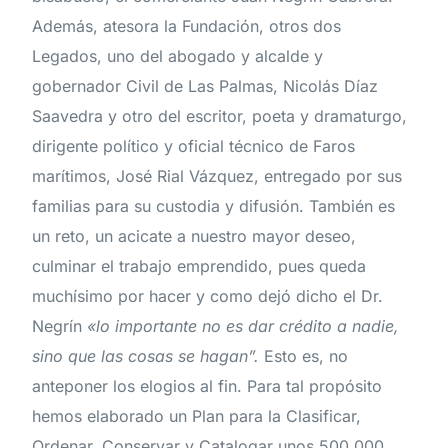
Además
,
atesora
la
Fundación
,
otros
dos
Legados
,
uno
del
abogado y
alcalde
y
gobernador Civil
de
Las
Palmas
,
Nicolás
Díaz
Saavedra
y
otro
del escritor
,
poeta y
dramaturgo
,
dirigente
político
y
oficial técnico
de
Faros
marítimos
,
José
Rial
Vázquez
,
entregado
por
sus
familias
para
su
custodia
y
difusión
.
También es
un
reto
,
un
acicate
a
nuestro
mayor
deseo
,
culminar
el
trabajo
emprendido
,
pues
queda
muchísimo
por
hacer
y como
dejó
dicho
el
Dr
.
Negrín
«
lo
importante
no
es dar
crédito
a
nadie
,
sino
que
las
cosas se
hagan
”
.
Esto
es
,
no
anteponer
los
elogios
al
fin
.
Para
tal
propósito
hemos
elaborado
un
Plan
para
la
Clasificar
,
Ordenar
,
Conservar
y
Catalogar
unos
500
.
000