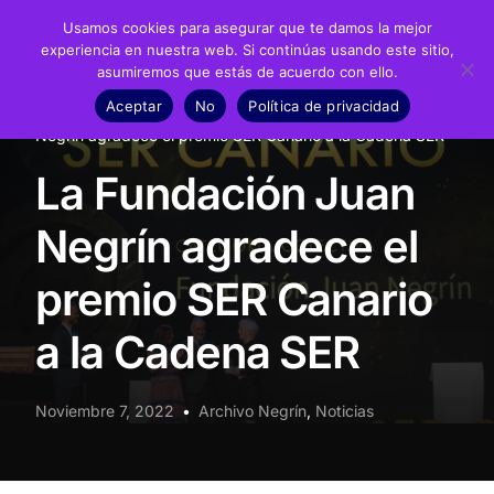
Usamos cookies para asegurar que te damos la mejor
experiencia en nuestra web. Si continúas usando este sitio,
asumiremos que estás de acuerdo con ello.
Fundación
Aceptar
No
Política de privacidad
Inicio
Noticias
Archivo Negrín
La Fundación Juan
Juan Negrín
Negrín agradece el premio SER Canario a la Cadena SER
La Fundación Juan
Recursos
Negrín agradece el
Noticias
premio SER Canario
Material didáctico
a la Cadena SER
Transparencia
Noviembre 7, 2022
Archivo Negrín
,
Noticias