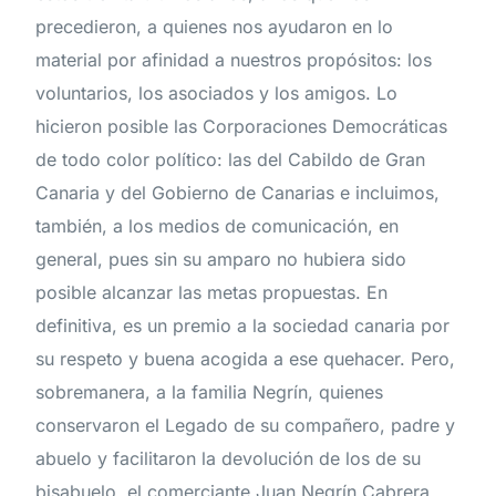
precedieron
,
a
quienes
nos
ayudaron
en
lo
material
por
afinidad
a
nuestros
propósitos
:
los
voluntarios
,
los
asociados
y
los
amigos
.
Lo
hicieron
posible
las
Corporaciones
Democráticas
de
todo
color
político
:
las
del
Cabildo
de
Gran
Canaria
y
del
Gobierno de
Canarias
e
incluimos
,
también
,
a
los
medios
de
comunicación
,
en
general
,
pues
sin
su
amparo
no
hubiera
sido
posible
alcanzar
las
metas
propuestas
.
En
definitiva
,
es
un
premio
a
la
sociedad
canaria
por
su
respeto
y
buena
acogida
a
ese
quehacer
.
Pero
,
sobremanera
,
a
la
familia
Negrín
,
quienes
conservaron
el
Legado de
su
compañero
,
padre
y
abuelo
y
facilitaron
la
devolución
de
los
de
su
bisabuelo
,
el comerciante
Juan
Negrín
Cabrera
.