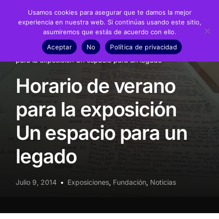
Usamos cookies para asegurar que te damos la mejor
experiencia en nuestra web. Si continúas usando este sitio,
asumiremos que estás de acuerdo con ello.
Fundación
Aceptar
No
Política de privacidad
Inicio
Noticias
Exposiciones
Horario de verano
Juan Negrín
para la exposición Un espacio para un legado
Horario de verano
Recursos
para la exposición
Noticias
Un espacio para un
Material didáctico
legado
Transparencia
Julio 9, 2014
Exposiciones
,
Fundación
,
Noticias