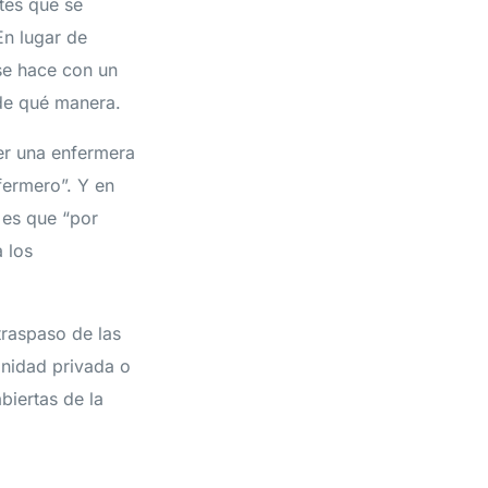
rtes que se
En lugar de
se hace con un
de qué manera.
er una enfermera
fermero”. Y en
 es que “por
a los
traspaso de las
anidad privada o
biertas de la