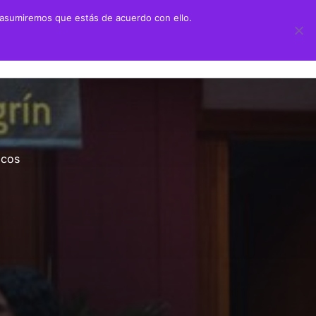
 asumiremos que estás de acuerdo con ello.
 didáctico
Transparencia
ión Juan Negrín UN CANARIO EN LA HISTORIA
Información sobre transparencia
y Primaria
Información institucional
icos
chillerato
Información sobre la organización
aciones alumnado prácticas ULPGC
Información económico-financiera
Contratos y convenios
Ayudas y subvenciones
Políticas y códigos éticos
Memorias