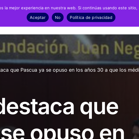
 la mejor experiencia en nuestra web. Si continúas usando este sitio,
Negrín
Recursos
Noticias
Material
Aceptar
No
Política de privacidad
fía
Archivos
Exposic
biografía
Biblioteca
Infantil 
aca que Pascua ya se opuso en los años 30 a que los méd
grafía
Catálogo
ESO y Ba
Recursos Audiovisuales
Present
destaca que
Presencia en prensa
Dossieres de prensa
 se opuso en
Fotonoticias