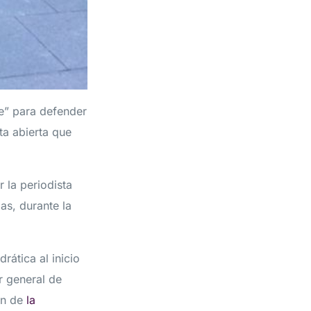
te” para defender
ta abierta que
 la periodista
as, durante la
rática al inicio
r general de
ín de
la