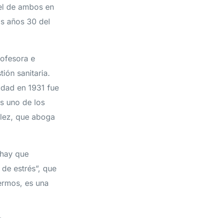
pel de ambos en
os años 30 del
rofesora e
ión sanitaria.
idad en 1931 fue
es uno de los
ález, que aboga
 hay que
de estrés”, que
fermos, es una