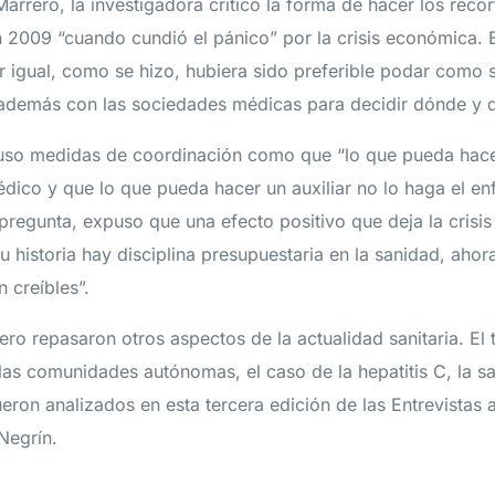
arrero, la investigadora criticó la forma de hacer los reco
 2009 “cuando cundió el pánico” por la crisis económica. 
r igual, como se hizo, hubiera sido preferible podar como 
 además con las sociedades médicas para decidir dónde y 
uso medidas de coordinación como que “lo que pueda hac
dico y que lo que pueda hacer un auxiliar no lo haga el en
pregunta, expuso que una efecto positivo que deja la crisis
u historia hay disciplina presupuestaria en la sanidad, ahor
 creíbles”.
ro repasaron otros aspectos de la actualidad sanitaria. El 
as comunidades autónomas, el caso de la hepatitis C, la s
ueron analizados en esta tercera edición de las Entrevistas a
Negrín.