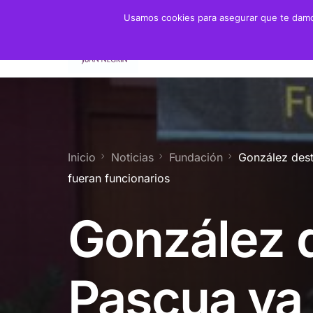
Usamos cookies para asegurar que te damos
Fundación
Juan 
Presidente
Biogra
Presidenta de Honor
Crono
Inicio
Noticias
Fundación
González dest
Patronato y Consejo
Biblio
fueran funcionarios
Objetivos
González 
Servicios
Pascua ya