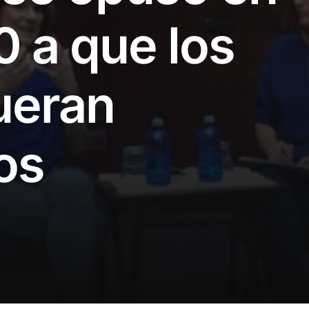
0 a que los
ueran
os