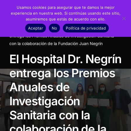
Usamos cookies para asegurar que te damos la mejor
experiencia en nuestra web. Si continúas usando este sitio,
asumiremos que estás de acuerdo con ello.
Fundación
Aceptar
No
Política de privacidad
Inicio
Noticias
Ciencia
El Hospital Dr. Negrín
Juan Negrín
entrega los Premios Anuales de Investigación Sanitaria
con la colaboración de la Fundación Juan Negrín
Recursos
El Hospital Dr. Negrín
Noticias
entrega los Premios
Material didáctico
Anuales de
Transparencia
Investigación
Sanitaria con la
colaboración de la