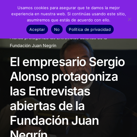
Usamos cookies para asegurar que te damos la mejor
experiencia en nuestra web. Si continúas usando este sitio,
asumiremos que estás de acuerdo con ello.
Fundación
Aceptar
No
Política de privacidad
Inicio
Noticias
Fundación
El empresario Sergio
Juan Negrín
Alonso protagoniza las Entrevistas abiertas de la
Fundación Juan Negrín
Recursos
El empresario Sergio
Noticias
Alonso protagoniza
Material didáctico
las Entrevistas
Transparencia
abiertas de la
Fundación Juan
Negrín