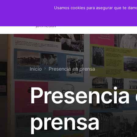
Usamos cookies para asegurar que te damos
Fundación
Juan 
Presidente
Biogra
Presidenta de Honor
Crono
Inicio
Presencia en prensa
Patronato y Consejo
Biblio
Presencia
Objetivos
Servicios
prensa