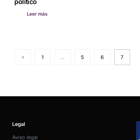
político
Leer más
1
…
5
6
7
Legal
Aviso legal