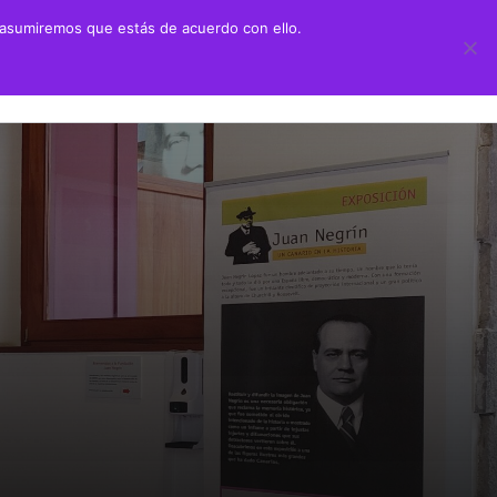
 asumiremos que estás de acuerdo con ello.
 didáctico
Transparencia
ión Juan Negrín UN CANARIO EN LA HISTORIA
Información sobre transparencia
y Primaria
Información institucional
chillerato
Información sobre la organización
aciones alumnado prácticas ULPGC
Información económico-financiera
Contratos y convenios
Ayudas y subvenciones
Políticas y códigos éticos
Memorias